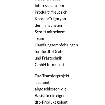
Interesse an dem
Produkt“, freut sich
Khoren Grigoryan,
der im nächsten
Schritt mit seinem
Team
Handlungsempfehlungen
für die dfp Dreh-
und Frästechnik
GmbH formulierte.
Das Transferprojekt
ist damit
abgeschlossen, die
Basis für ein eigenes
dfp-Produkt gelegt.