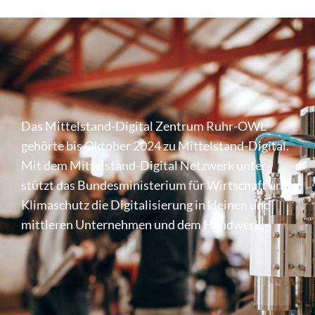
Das Mittel­stand-Digital Zentrum Ruhr-OWL
gehörte bis Oktober 2024 zu Mittel­stand-Digital.
Mit dem Mittel­stand-Digital Netzwerk unter­
stützt das Bundes­mi­nis­te­rium für Wirt­schaft und
Klima­schutz die Digi­ta­li­sie­rung in kleinen und
mittleren Unter­nehmen und dem Handwerk.