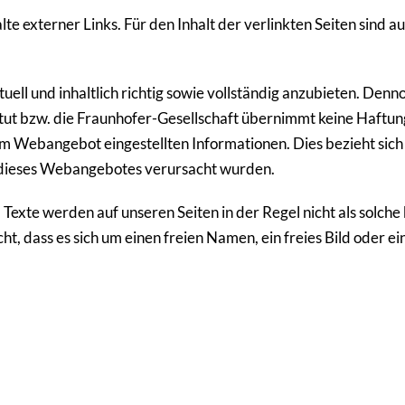
te externer Links. Für den Inhalt der verlinkten Seiten sind au
ll und inhalt­lich richtig sowie voll­ständig anzu­bieten. Denn
tut bzw. die Fraun­hofer-Gesell­schaft übernimmt keine Haftung fü
hrem Weban­gebot einge­stellten Infor­ma­tionen. Dies bezieht sich
 dieses Weban­ge­botes verur­sacht wurden.
xte werden auf unseren Seiten in der Regel nicht als solche 
ht, dass es sich um einen freien Namen, ein freies Bild oder ei