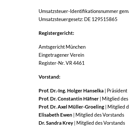
Umsatz­steuer-Iden­ti­fi­ka­ti­ons­nummer ge
Umsatz­steu­er­ge­setz: DE 129515865
Regis­ter­ge­richt:
Amts­ge­richt München
Einge­tra­gener Verein
Register-Nr. VR 4461
Vorstand:
Prof. Dr.-Ing. Holger Hanselka
| Präsident
Prof. Dr. Constantin Häfner
| Mitglied de
Prof. Dr. Axel Müller-Groeling
| Mitglied 
Elisabeth Ewen
| Mitglied des Vorstands
Dr. Sandra Krey
| Mitglied des Vorstands