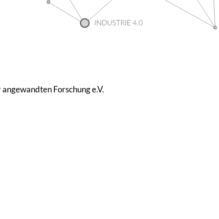
r ange­wandten Forschung e.V.
e