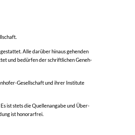
­schaft.
h gestattet. Alle darüber hinaus gehenden
ttet und bedürfen der schrift­li­chen Geneh­
­hofer-Gesell­schaft und ihrer Institute
Es ist stets die Quel­len­an­gabe und Über­
ng ist hono­rar­frei.