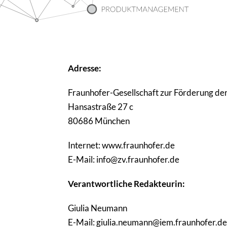
Adresse:
Fraun­hofer-Gesell­schaft zur Förderung de
Hansa­straße 27 c
80686 München
Internet: www.fraunhofer.de
E-Mail: info@zv.fraunhofer.de
Verant­wort­liche Redak­teurin:
Giulia Neumann
E-Mail: giulia.neumann@iem.fraunhofer.d