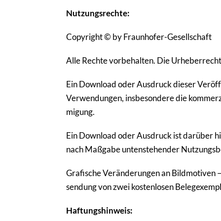
Nutzungs­rechte:
Copyright © by Fraun­hofer-Gesell­schaft
Alle Rechte vorbe­halten. Die Urhe­ber­recht
Ein Download oder Ausdruck dieser Veröf­fen
Verwen­dungen, insbe­son­dere die kommer­zi­
mi­gung.
Ein Download oder Ausdruck ist darüber hina
nach Maßgabe unten­ste­hender Nutzungs­be
Grafische Verän­de­rungen an Bild­mo­tiven – 
sen­dung von zwei kosten­losen Bele­g­ex­em­
Haftungs­hin­weis: