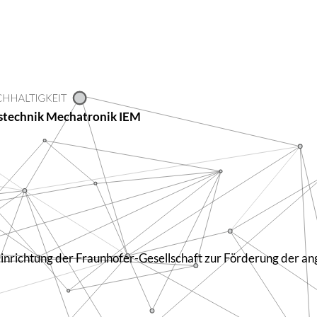
s­technik Mecha­tronik IEM
ge Einrich­tung der Fraun­hofer-Gesell­schaft zur Förderung der 