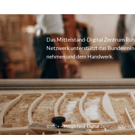
Das Mittel­stand-Digital Zentrum Ruh
Netzwerk unter­stützt das Bundes­mi­nis­
nehmen und dem Handwerk.
©2024 –
Mittelstand-Digital
Zentrum Ruhr-O