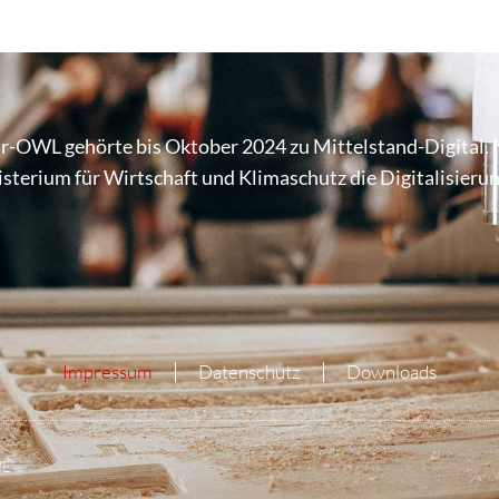
r-OWL gehörte bis Oktober 2024 zu Mittel­stand-Digital. 
te­rium für Wirt­schaft und Klima­schutz die Digi­ta­li­sie­r
Impressum
Datenschutz
Downloads
WL