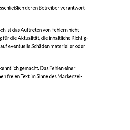
sschließ­lich deren Betreiber verant­wort­
och ist das Auftreten von Fehlern nicht
r die Aktua­lität, die inhalt­liche Rich­tig­
 auf even­tu­elle Schäden mate­ri­eller oder
kenntlich gemacht. Das Fehlen einer
nen freien Text im Sinne des Marken­zei­