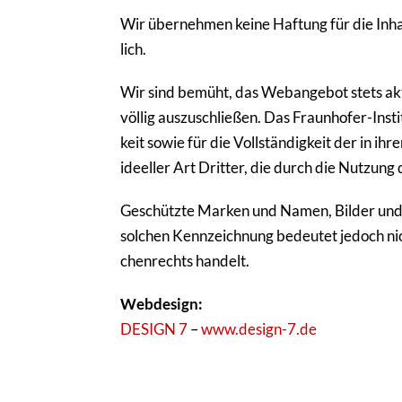
Wir über­nehmen keine Haftung für die Inhal
lich.
Wir sind bemüht, das Weban­gebot stets aktue
völlig auszu­schließen. Das Fraun­hofer-Insti
keit sowie für die Voll­stän­dig­keit der in i
ideeller Art Dritter, die durch die Nutzung
Geschützte Marken und Namen, Bilder und Te
solchen Kenn­zeich­nung bedeutet jedoch nic
chen­rechts handelt.
Webdesign:
DESIGN 7
–
www.design-7.de