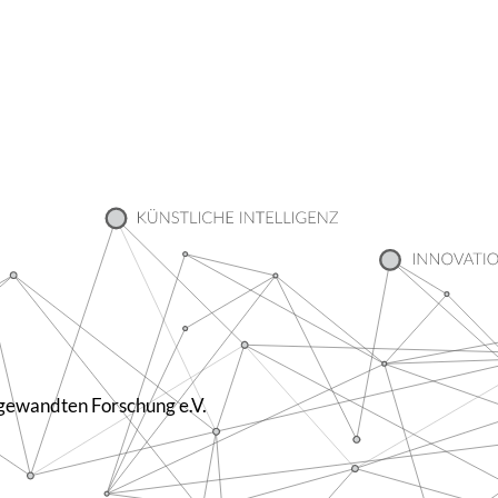
ange­wandten Forschung e.V.