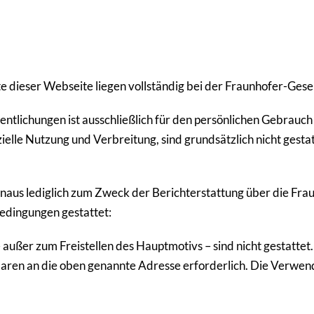
e dieser Webseite liegen voll­ständig bei der Fraun­hofer-Gesell
t­li­chungen ist ausschließ­lich für den persön­li­chen Gebrauc
elle Nutzung und Verbrei­tung, sind grund­sätz­lich nicht gesta
us lediglich zum Zweck der Bericht­er­stat­tung über die Fraun
­din­gungen gestattet:
außer zum Frei­stellen des Haupt­mo­tivs – sind nicht gestattet. 
plaren an die oben genannte Adresse erfor­der­lich. Die Verwen­du