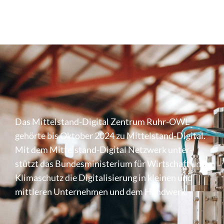
Das Mittel­stand-Digital Zentrum Ruhr-OWL
gehörte bis Oktober 2024 zu Mittel­stand-Digital.
Mit dem Mittel­stand-Digital Netzwerk unter­
stützt das Bundes­mi­nis­te­rium für Wirt­schaft und
Klima­schutz die Digi­ta­li­sie­rung in kleinen und
mittleren Unter­nehmen und dem Handwerk.