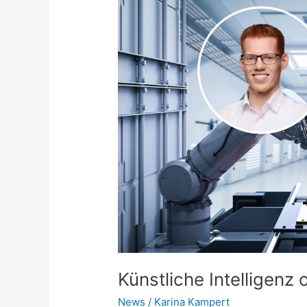
Intelligenz
optimiert
Produktionsplanung
Künstliche Intelligenz
News
/
Karina Kampert