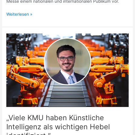
Messe einem nationalen und internationalen Publikum vor.
Weiterlesen »
„Viele
KMU
haben
Künstliche
Intelligenz
als
wichtigen
Hebel
identifiziert.“
„Viele KMU haben Künstliche
Intelligenz als wichtigen Hebel