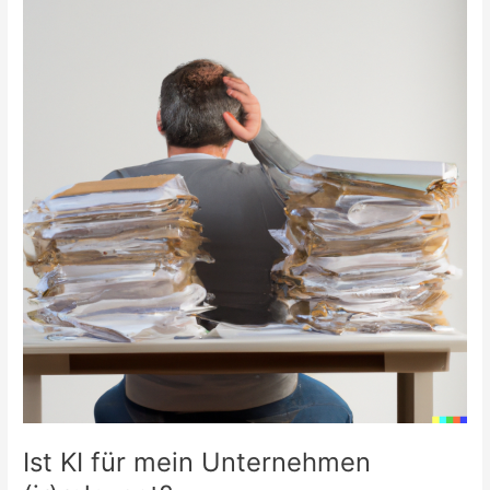
KI
für
mein
Unternehmen
(ir)relevant?
Ist KI für mein Unternehmen