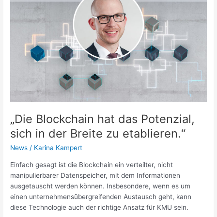
hat
das
Potenzial,
sich
in
der
Breite
zu
etablieren.“
„Die Blockchain hat das Potenzial,
sich in der Breite zu etablieren.“
News
/
Karina Kampert
Einfach gesagt ist die Blockchain ein verteilter, nicht
manipulierbarer Datenspeicher, mit dem Informationen
ausgetauscht werden können. Insbesondere, wenn es um
einen unternehmensübergreifenden Austausch geht, kann
diese Technologie auch der richtige Ansatz für KMU sein.