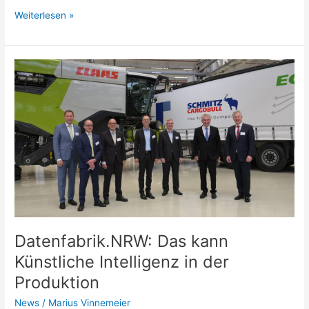
Weiterlesen »
Datenfabrik.NRW:
Das
kann
Künstliche
Intelligenz
in
der
Produktion
Datenfabrik.NRW: Das kann
Künstliche Intelligenz in der
Produktion
News
/
Marius Vinnemeier