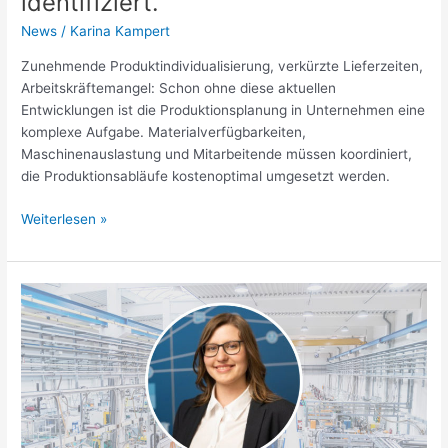
identifiziert.“
News
/
Karina Kampert
Zunehmende Produktindividualisierung, verkürzte Lieferzeiten,
Arbeitskräftemangel: Schon ohne diese aktuellen
Entwicklungen ist die Produktionsplanung in Unternehmen eine
komplexe Aufgabe. Materialverfügbarkeiten,
Maschinenauslastung und Mitarbeitende müssen koordiniert,
die Produktionsabläufe kostenoptimal umgesetzt werden.
Weiterlesen »
Predictive
Maintenance
in
der
Produktion