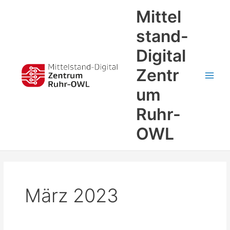
Zum
Main
Mittel
Inhalt
Men
springen
stand-
Digital
Zentr
um
Ruhr-
OWL
März 2023