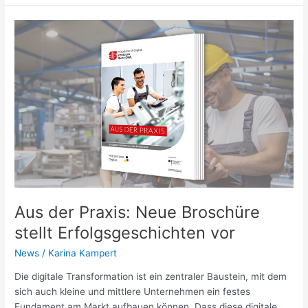
Aus
der
Praxis:
Neue
Broschüre
stellt
Erfolgsgeschichten
vor
Aus der Praxis: Neue Broschüre
stellt Erfolgsgeschichten vor
News
/
Karina Kampert
Die digitale Transformation ist ein zentraler Baustein, mit dem
sich auch kleine und mittlere Unternehmen ein festes
Fundament am Markt aufbauen können. Dass diese digitale