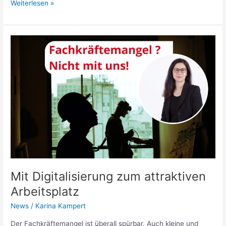
Weiterlesen »
Mit
Digitalisierung
zum
attraktiven
Arbeitsplatz
Mit Digitalisierung zum attraktiven
Arbeitsplatz
News
/
Karina Kampert
Der Fachkräftemangel ist überall spürbar. Auch kleine und