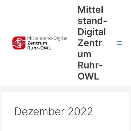
Zum
Main
Mittel
Inhalt
Men
springen
stand-
Digital
Zentr
um
Ruhr-
OWL
Dezember 2022