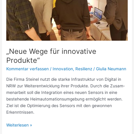
„Neue Wege für inno­va­tive
Produkte“
Kommentar verfassen
/
Innovation
,
Resilienz
/
Giulia Neumann
Die Firma Steinel nutzt die starke Infra­struktur von Digital in
NRW zur Weiter­ent­wick­lung ihrer Produkte. Durch die Zusam­
men­ar­beit soll die Inte­gra­tion eines neuen Sensors in eine
beste­hende Heim­au­to­ma­ti­ons­um­ge­bung ermög­licht werden.
Ziel ist die Opti­mie­rung des Sensors mit den gewonnen
Erkennt­nissen.
Weiterlesen »