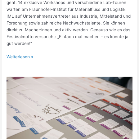
geht. 14 exklusive Workshops und verschiedene Lab-Touren
warten am Fraunhofer-Institut für Materialfluss und Logistik
IML auf Unternehmensvertreter aus Industrie, Mittelstand und
Forschung sowie zahlreiche Nachwuchstalente. Sie können
direkt zu Macher:innen und aktiv werden. Genauso wie es das
Festivalmotto verspricht: „Einfach mal machen – es könnte ja
gut werden!“
Weiterlesen »
Planspiel
Industrie
4.0
als
Einführung
in
die
digitale
Transformation