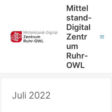
Zum
Main
Mittel
Inhalt
Men
springen
stand-
Digital
Zentr
um
Ruhr-
OWL
Juli 2022