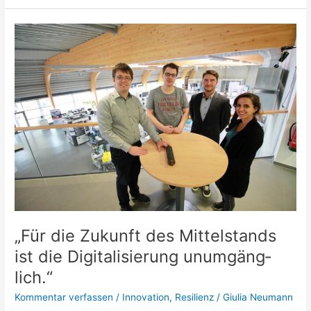
„Für
die
Zukunft
des
Mittel­
stands
ist
die
Digi­
ta­
li­
sie­
rung
unum­
„Für die Zukunft des Mittel­stands
gäng­
ist die Digi­ta­li­sie­rung unum­gäng­
lich.“
lich.“
Kommentar verfassen
/
Innovation
,
Resilienz
/
Giulia Neumann