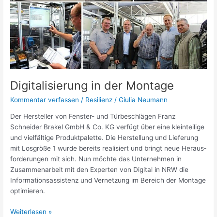
Montage
Digi­ta­li­sie­rung in der Montage
Kommentar verfassen
/
Resilienz
/
Giulia Neumann
Der Hersteller von Fenster- und Türbe­schlägen Franz
Schneider Brakel GmbH & Co. KG verfügt über eine klein­tei­lige
und viel­fäl­tige Produkt­pa­lette. Die Herstel­lung und Lieferung
mit Losgröße 1 wurde bereits reali­siert und bringt neue Heraus­
for­de­rungen mit sich. Nun möchte das Unter­nehmen in
Zusam­men­ar­beit mit den Experten von Digital in NRW die
Infor­ma­ti­ons­as­sis­tenz und Vernet­zung im Bereich der Montage
opti­mieren.
Weiterlesen »