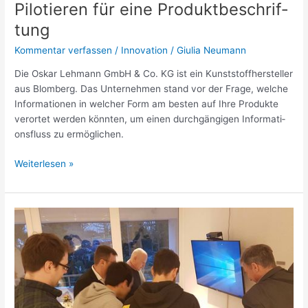
Pilo­tieren für eine Produkt­be­schrif­
tung
Kommentar verfassen
/
Innovation
/
Giulia Neumann
Die Oskar Lehmann GmbH & Co. KG ist ein Kunst­stoff­her­steller
aus Blomberg. Das Unter­nehmen stand vor der Frage, welche
Infor­ma­tionen in welcher Form am besten auf Ihre Produkte
verortet werden könnten, um einen durch­gän­gigen Infor­ma­ti­
ons­fluss zu ermög­li­chen.
Weiterlesen »
„Neue
Wege
für
inno­
va­
tive
Produkte“