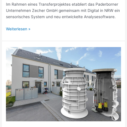
Im Rahmen eines Trans­fer­pro­jektes etabliert das Pader­borner
Unter­nehmen Zecher GmbH gemeinsam mit Digital in NRW ein
senso­ri­sches System und neu entwi­ckelte Analy­se­soft­ware.
Weiterlesen »
Sichere
Vernet­
zung
der
kommu­
nalen
Infra­
struktur