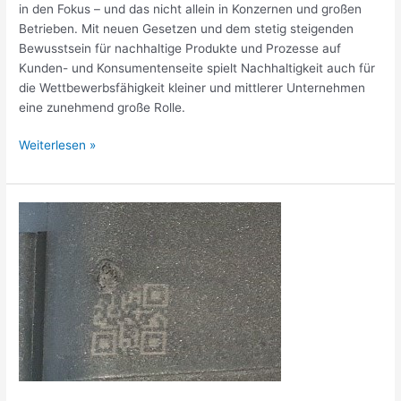
in den Fokus – und das nicht allein in Konzernen und großen
Betrieben. Mit neuen Gesetzen und dem stetig steigenden
Bewusstsein für nachhaltige Produkte und Prozesse auf
Kunden- und Konsumentenseite spielt Nachhaltigkeit auch für
die Wettbewerbsfähigkeit kleiner und mittlerer Unternehmen
eine zunehmend große Rolle.
Weiterlesen »
Pilo­
tieren
für
eine
Produkt­
be­
schrif­
tung