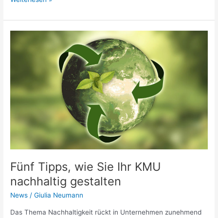
Fünf
Tipps,
wie
Sie
Ihr
KMU
nachhaltig
gestalten
Fünf Tipps, wie Sie Ihr KMU
nachhaltig gestalten
News
/
Giulia Neumann
Das Thema Nachhaltigkeit rückt in Unternehmen zunehmend