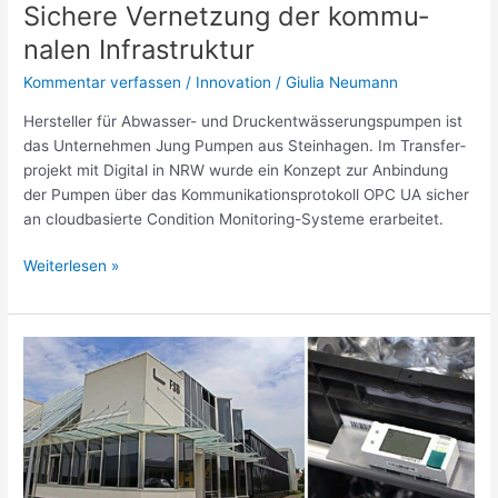
Sichere Vernet­zung der kommu­
nalen Infra­struktur
Kommentar verfassen
/
Innovation
/
Giulia Neumann
Hersteller für Abwasser- und Druck­ent­wäs­se­rungs­pumpen ist
das Unter­nehmen Jung Pumpen aus Stein­hagen. Im Trans­fer­
pro­jekt mit Digital in NRW wurde ein Konzept zur Anbindung
der Pumpen über das Kommu­ni­ka­ti­ons­pro­to­koll OPC UA sicher
an cloud­ba­sierte Condition Moni­to­ring-Systeme erar­beitet.
Weiterlesen »
Digi­
ta­
li­
sie­
rung
in
der