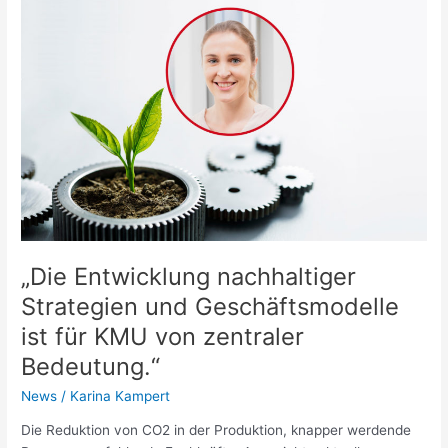
„Die
Entwicklung
nachhaltiger
Strategien
und
Geschäftsmodelle
ist
für
KMU
von
zentraler
Bedeutung.“
„Die Entwicklung nachhaltiger
Strategien und Geschäftsmodelle
ist für KMU von zentraler
Bedeutung.“
News
/
Karina Kampert
Die Reduktion von CO2 in der Produktion, knapper werdende