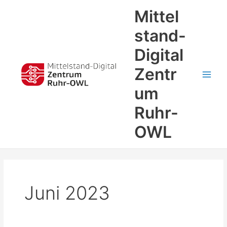
Zum
Main
Mittel
Inhalt
Men
springen
stand-
Digital
Zentr
um
Ruhr-
OWL
Juni 2023