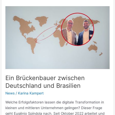
Ein
Brückenbauer
zwischen
Deutschland
und
Brasilien
Ein Brückenbauer zwischen
Deutschland und Brasilien
News
/
Karina Kampert
Welche Erfolgsfaktoren lassen die digitale Transformation in
kleinen und mittleren Unternehmen gelingen? Dieser Frage
geht Eugênio Spíndola nach. Seit Oktober 2022 arbeitet und