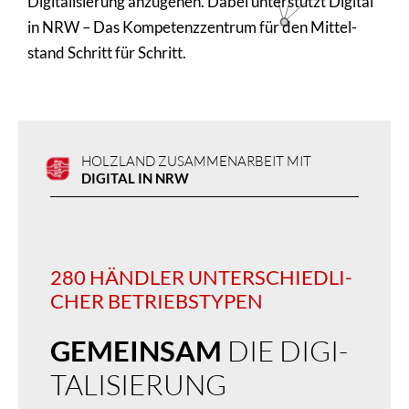
Digi­ta­li­sie­rung anzugehen. Dabei unter­stützt Digital
in NRW – Das Kompe­tenz­zen­trum für den Mittel­
stand Schritt für Schritt.
HOLZLAND ZUSAMMENARBEIT MIT
DIGITAL IN NRW
280 HÄNDLER UNTER­SCHIED­LI­
CHER BETRIEBS­TYPEN
GEMEINSAM
DIE DIGI­
TA­LI­SIE­RUNG