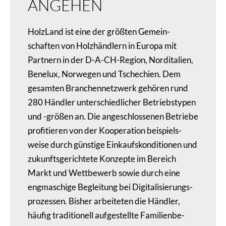
ANGEHEN
HolzLand ist eine der größten Gemein­
schaften von Holz­händ­lern in Europa mit
Partnern in der D-A-CH-Region, Nord­ita­lien,
Benelux, Norwegen und Tsche­chien. Dem
gesamten Bran­chen­netz­werk gehören rund
280 Händler unter­schied­li­cher Betriebs­typen
und -größen an. Die ange­schlos­senen Betriebe
profi­tieren von der Koope­ra­tion beispiels­
weise durch günstige Einkaufs­kon­di­tionen und
zukunfts­ge­rich­tete Konzepte im Bereich
Markt und Wett­be­werb sowie durch eine
engma­schige Beglei­tung bei Digi­ta­li­sie­rungs­
pro­zessen. Bisher arbei­teten die Händler,
häufig tradi­tio­nell aufge­stellte Fami­li­en­be­