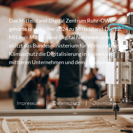
Das Mittel­stand-Digital Zentrum Ruhr-OWL
gehörte bis Oktober 2024 zu Mittel­stand-Digital.
Mit dem Mittel­stand-Digital Netzwerk unter­
stützt das Bundes­mi­nis­te­rium für Wirt­schaft und
Klima­schutz die Digi­ta­li­sie­rung in kleinen und
mittleren Unter­nehmen und dem Handwerk.
Impressum
Datenschutz
Downloads