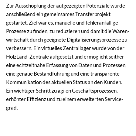
Zur Ausschöp­fung der aufge­zeigten Poten­ziale wurde
anschlie­ßend ein gemein­sames Trans­fer­pro­jekt
gestartet. Ziel war es, manuelle und fehler­an­fäl­lige
Prozesse zu finden, zu redu­zieren und damit die Waren­
wirt­schaft durch geeignete Digi­ta­li­sie­rungs­pro­zesse zu
verbes­sern. Ein virtu­elles Zentral­lager wurde von der
HolzLand-Zentrale aufge­setzt und ermög­licht seither
eine echt­zeit­nahe Erfassung von Daten und Prozessen,
eine genaue Bestand­füh­rung und eine trans­pa­rente
Kommu­ni­ka­tion des aktuellen Status an den Kunden.
Ein wichtiger Schritt zu agilen Geschäfts­pro­zessen,
erhöhter Effizienz und zu einem erwei­terten Service­
grad.