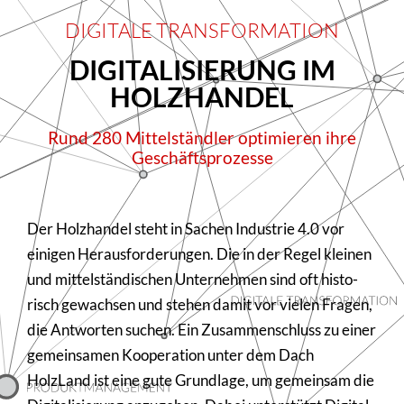
DIGITALE TRANSFORMATION
DIGI­TA­LI­SIE­RUNG IM
HOLZ­HANDEL
Rund 280 Mittel­ständler opti­mieren ihre
Geschäfts­pro­zesse
Der Holz­handel steht in Sachen Industrie 4.0 vor
einigen Heraus­for­de­rungen. Die in der Regel kleinen
und mittel­stän­di­schen Unter­nehmen sind oft histo­
risch gewachsen und stehen damit vor vielen Fragen,
die Antworten suchen. Ein Zusam­men­schluss zu einer
gemein­samen Koope­ra­tion unter dem Dach
HolzLand ist eine gute Grundlage, um gemeinsam die