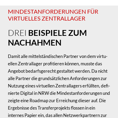
MINDEST­AN­FOR­DE­RUNGEN FÜR
VIRTU­ELLES ZENTRAL­LA­GER
DREI
BEISPIELE ZUM
NACHAHMEN
Damit alle mittel­stän­di­schen Partner von dem virtu­
ellen Zentral­lager profi­tieren können, musste das
Angebot bedarfs­ge­recht gestaltet werden. Da nicht
alle Partner die grund­sätz­li­chen Anfor­de­rungen zur
Nutzung eines virtu­ellen Zentral­la­gers erfüllten, defi­
nierte Digital in NRW die Mindest­an­for­de­rungen und
zeigte eine Roadmap zur Errei­chung dieser auf. Die
Ergeb­nisse des Trans­fer­pro­jekts flossen in ein
internes Papier ein, das allen Netz­werk­part­nern zur