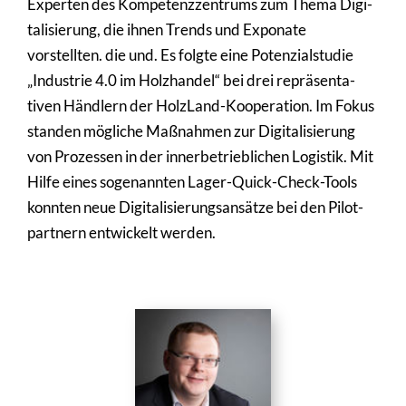
Experten des Kompe­tenz­zen­trums zum Thema Digi­
ta­li­sie­rung, die ihnen Trends und Exponate
vorstellten. die und. Es folgte eine Poten­zi­al­studie
„Industrie 4.0 im Holz­handel“ bei drei reprä­sen­ta­
tiven Händlern der HolzLand-Koope­ra­tion. Im Fokus
standen mögliche Maßnahmen zur Digi­ta­li­sie­rung
von Prozessen in der inner­be­trieb­li­chen Logistik. Mit
Hilfe eines soge­nannten Lager-Quick-Check-Tools
konnten neue Digi­ta­li­sie­rungs­an­sätze bei den Pilot­
part­nern entwi­ckelt werden.