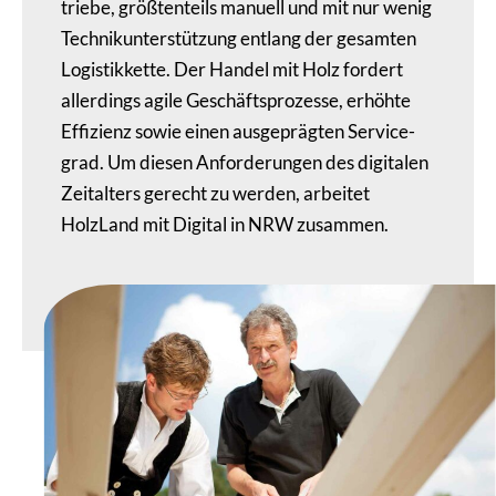
triebe, größ­ten­teils manuell und mit nur wenig
Tech­nik­un­ter­stüt­zung entlang der gesamten
Logis­tik­kette. Der Handel mit Holz fordert
aller­dings agile Geschäfts­pro­zesse, erhöhte
Effizienz sowie einen ausge­prägten Service­
grad. Um diesen Anfor­de­rungen des digitalen
Zeit­al­ters gerecht zu werden, arbeitet
HolzLand mit Digital in NRW zusammen.