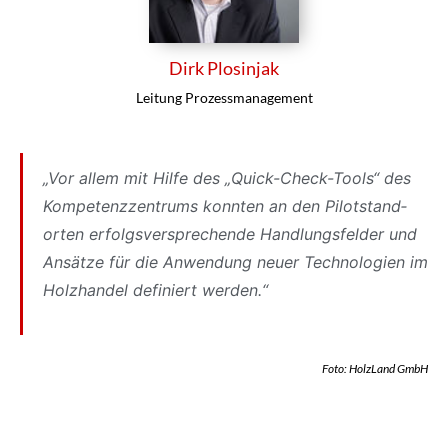
Dirk Plosinjak
Leitung Prozess­ma­nage­ment
„Vor allem mit Hilfe des „Quick-Check-Tools“ des
Kompe­tenz­zen­trums konnten an den Pilot­stand­
orten erfolgs­ver­spre­chende Hand­lungs­felder und
Ansätze für die Anwendung neuer Tech­no­lo­gien im
Holz­handel definiert werden.“
Foto: HolzLand GmbH