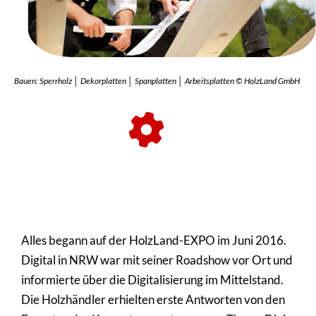
Bauen: Sperrholz │ Dekorplatten │ Spanplatten │ Arbeitsplatten © HolzLand GmbH
Alles begann auf der HolzLand-EXPO im Juni 2016.
Digital in NRW war mit seiner Roadshow vor Ort und
infor­mierte über die Digi­ta­li­sie­rung im Mittel­stand.
Die Holz­händler erhielten erste Antworten von den