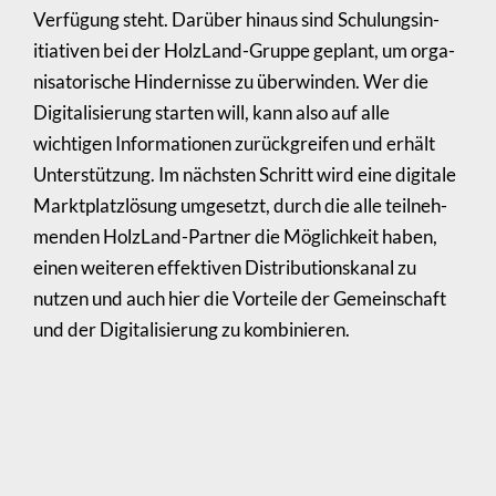
Verfügung steht. Darüber hinaus sind Schu­lungs­in­
itia­tiven bei der HolzLand-Gruppe geplant, um orga­
ni­sa­to­ri­sche Hinder­nisse zu über­winden. Wer die
Digi­ta­li­sie­rung starten will, kann also auf alle
wichtigen Infor­ma­tionen zurück­greifen und erhält
Unter­stüt­zung. Im nächsten Schritt wird eine digitale
Markt­platz­lö­sung umgesetzt, durch die alle teil­neh­
menden HolzLand-Partner die Möglich­keit haben,
einen weiteren effek­tiven Distri­bu­ti­ons­kanal zu
nutzen und auch hier die Vorteile der Gemein­schaft
und der Digi­ta­li­sie­rung zu kombi­nieren.