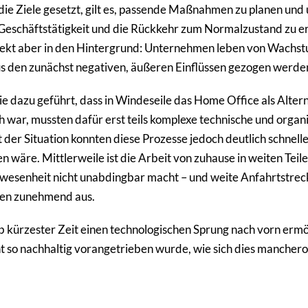
ie Ziele gesetzt, gilt es, passende Maßnahmen zu planen und
eschäftstätigkeit und die Rückkehr zum Normalzustand zu er
spekt aber in den Hintergrund: Unternehmen leben von Wachst
aus den zunächst negativen, äußeren Einflüssen gezogen werde
ie dazu geführt, dass in Windeseile das Home Office als Alter
h war, mussten dafür erst teils komplexe technische und orga
 der Situation konnten diese Prozesse jedoch deutlich schnell
 wäre. Mittlerweile ist die Arbeit von zuhause in weiten Tei
wesenheit nicht unabdingbar macht – und weite Anfahrtstre
zen zunehmend aus.
b kürzester Zeit einen technologischen Sprung nach vorn ermö
ht so nachhaltig vorangetrieben wurde, wie sich dies mancher