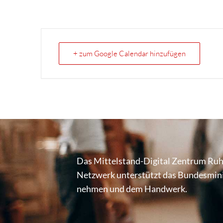
+ zum Google Calendar hinzufügen
Das Mittel­stand-Digital Zentrum Ruh
Netzwerk unter­stützt das Bundes­mi­nis­
nehmen und dem Handwerk.