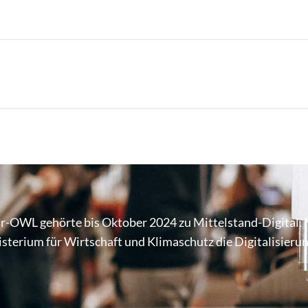
r-OWL gehörte bis Oktober 2024 zu Mittel­stand-Digital. 
te­rium für Wirt­schaft und Klima­schutz die Digi­ta­li­sie­r