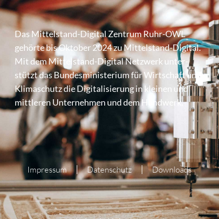
Das Mittel­stand-Digital Zentrum Ruhr-OWL
gehörte bis Oktober 2024 zu Mittel­stand-Digital.
Mit dem Mittel­stand-Digital Netzwerk unter­
stützt das Bundes­mi­nis­te­rium für Wirt­schaft und
Klima­schutz die Digi­ta­li­sie­rung in kleinen und
mittleren Unter­nehmen und dem Handwerk.
Impressum
Datenschutz
Downloads