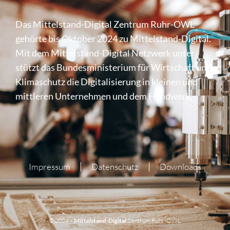
Das Mittel­stand-Digital Zentrum Ruhr-OWL
gehörte bis Oktober 2024 zu Mittel­stand-Digital.
Mit dem Mittel­stand-Digital Netzwerk unter­
stützt das Bundes­mi­nis­te­rium für Wirt­schaft und
Klima­schutz die Digi­ta­li­sie­rung in kleinen und
mittleren Unter­nehmen und dem Handwerk.
Impressum
Datenschutz
Downloads
©2024 –
Mittelstand-Digital
Zentrum Ruhr-OWL