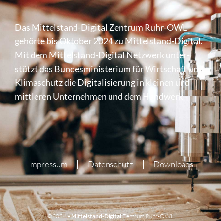
Das Mittel­stand-Digital Zentrum Ruhr-OWL
gehörte bis Oktober 2024 zu Mittel­stand-Digital.
Mit dem Mittel­stand-Digital Netzwerk unter­
stützt das Bundes­mi­nis­te­rium für Wirt­schaft und
Klima­schutz die Digi­ta­li­sie­rung in kleinen und
mittleren Unter­nehmen und dem Handwerk.
Impressum
Datenschutz
Downloads
©2024 –
Mittelstand-Digital
Zentrum Ruhr-OWL