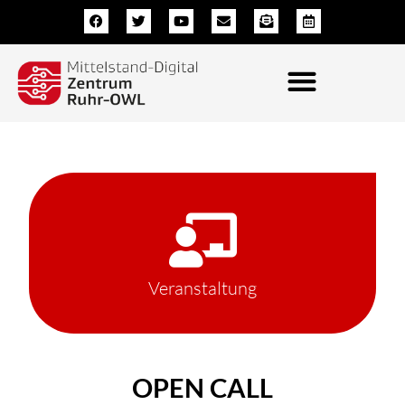
Zum
F
T
Y
E
E
C
a
w
o
n
n
a
Inhalt
c
i
u
v
v
l
e
t
t
e
e
e
springen
b
t
u
l
l
n
o
e
b
o
o
d
o
r
e
p
p
a
k
e
e
r
-
-
o
a
p
l
e
t
n
-
t
e
x
t
Veranstaltung
OPEN CALL