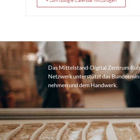
+ zum Google Calendar hinzufügen
Das Mittel­stand-Digital Zentrum Ruh
Netzwerk unter­stützt das Bundes­mi­nis­
nehmen und dem Handwerk.