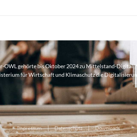
r-OWL gehörte bis Oktober 2024 zu Mittel­stand-Digital. 
te­rium für Wirt­schaft und Klima­schutz die Digi­ta­li­sie­r
Impressum
Datenschutz
Downloads