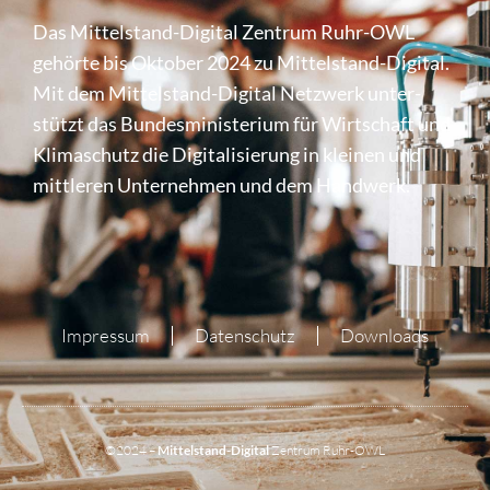
Das Mittel­stand-Digital Zentrum Ruhr-OWL
gehörte bis Oktober 2024 zu Mittel­stand-Digital.
Mit dem Mittel­stand-Digital Netzwerk unter­
stützt das Bundes­mi­nis­te­rium für Wirt­schaft und
Klima­schutz die Digi­ta­li­sie­rung in kleinen und
mittleren Unter­nehmen und dem Handwerk.
Impressum
Datenschutz
Downloads
©2024 –
Mittelstand-Digital
Zentrum Ruhr-OWL