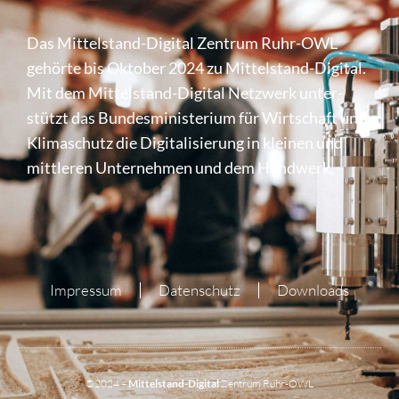
Das Mittel­stand-Digital Zentrum Ruhr-OWL
gehörte bis Oktober 2024 zu Mittel­stand-Digital.
Mit dem Mittel­stand-Digital Netzwerk unter­
stützt das Bundes­mi­nis­te­rium für Wirt­schaft und
Klima­schutz die Digi­ta­li­sie­rung in kleinen und
mittleren Unter­nehmen und dem Handwerk.
Impressum
Datenschutz
Downloads
©2024 –
Mittelstand-Digital
Zentrum Ruhr-OWL