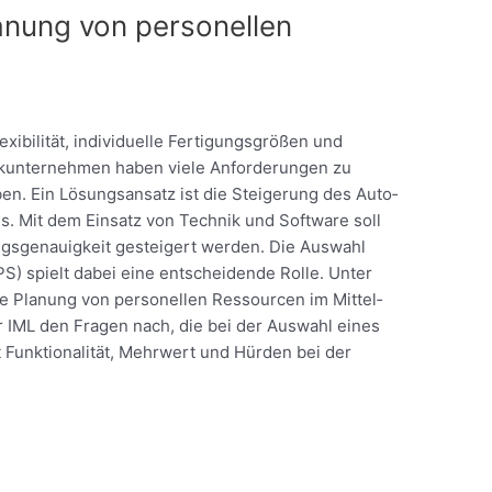
lanung von perso­nellen
i­bi­lität, indi­vi­du­elle Ferti­gungs­größen und
ik­un­ter­nehmen haben viele Anfor­de­rungen zu
en. Ein Lösungs­an­satz ist die Stei­ge­rung des Auto­
­grads. Mit dem Einsatz von Technik und Software soll
ngs­ge­nau­ig­keit gestei­gert werden. Die Auswahl
PS) spielt dabei eine entschei­dende Rolle. Unter
ale Planung von perso­nellen Ressourcen im Mittel­
r IML den Fragen nach, die bei der Auswahl eines
Funk­tio­na­lität, Mehrwert und Hürden bei der