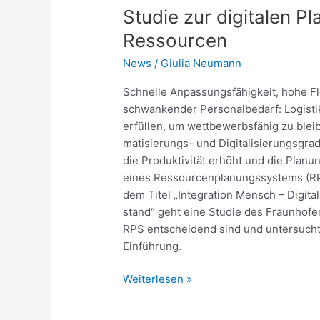
Studie zur digitalen P
Ressourcen
News
/
Giulia Neumann
Schnelle Anpas­sungs­fä­hig­keit, hohe Flex
schwan­kender Perso­nal­be­darf: Logis­t
erfüllen, um wett­be­werbs­fähig zu bleib
ma­ti­sie­rungs- und Digi­ta­li­sie­rungs
die Produk­ti­vität erhöht und die Planu
eines Ressour­cen­pla­nungs­sys­tems (R
dem Titel „Inte­gra­tion Mensch – Digit
stand“ geht eine Studie des Fraun­hofe
RPS entschei­dend sind und unter­sucht 
Einfüh­rung.
Weiterlesen »