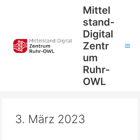
Zum
Main
Mittel
Inhalt
Men
springen
stand-
Digital
Zentr
um
Ruhr-
OWL
3. März 2023