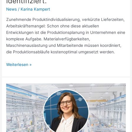
identifiziert.“
News
/
Karina Kampert
Zunehmende Produktindividualisierung, verkürzte Lieferzeiten,
Arbeitskräftemangel: Schon ohne diese aktuellen
Entwicklungen ist die Produktionsplanung in Unternehmen eine
komplexe Aufgabe. Materialverfügbarkeiten,
Maschinenauslastung und Mitarbeitende müssen koordiniert,
die Produktionsabläufe kostenoptimal umgesetzt werden.
Weiterlesen »
Predictive
Maintenance
in
der
Produktion